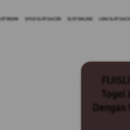
LOT RESMI
SITUS SLOT GACOR
SLOT ONLINE
LINK SLOT GAC
FIJISL
Togel 
Dengan 