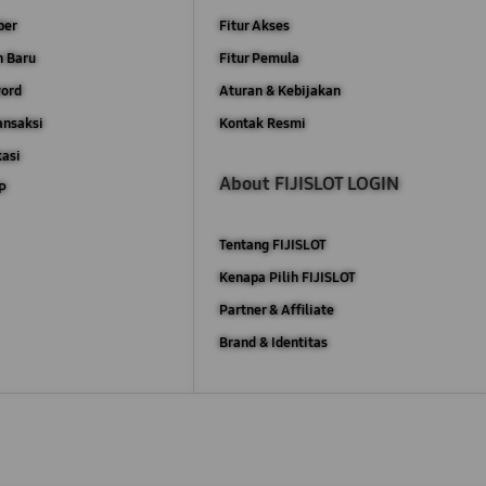
ber
Fitur Akses
n Baru
Fitur Pemula
ord
Aturan & Kebijakan
ansaksi
Kontak Resmi
kasi
About FIJISLOT LOGIN
P
Tentang FIJISLOT
Kenapa Pilih FIJISLOT
Partner & Affiliate
Brand & Identitas