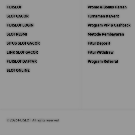
FIJISLOT
Promo & Bonus Harian
SLOT GACOR
Turnamen & Event
FIJISLOT LOGIN
Program VIP & Cashback
SLOT RESMI
Metode Pembayaran
SITUS SLOT GACOR
Fitur Deposit
LINK SLOT GACOR
Fitur Withdraw
FIJISLOT DAFTAR
Program Referral
SLOT ONLINE
© 2026 FIJISLOT. All rights reserved.